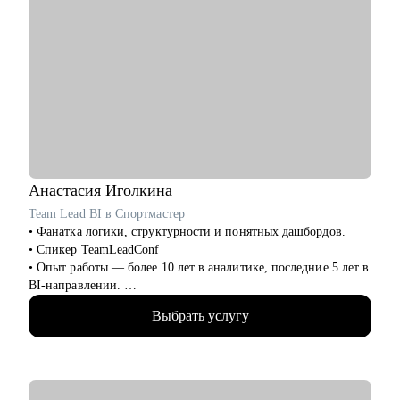
Анастасия
Иголкина
Team Lead BI в Спортмастер
• Фанатка логики, структурности и понятных дашбордов.
• Спикер TeamLeadConf
• Опыт работы — более 10 лет в аналитике, последние 5 лет в
BI-направлении.
• 3 года руковожу BI-командой. Прошла путь от бизнес-
Выбрать услугу
аналитика до Team Lead BI за год.
• Мой фокус - построение отчётности, визуализация данных,
автоматизация процессов, развитие команд и управление
эффективностью.
• Работала в крупных компаниях: Спортмастер, Роснефть,