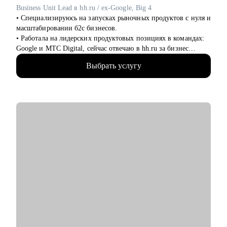
• Тем, кто хочет перейти в тимлиды, архитекторы,
Business Unit Lead в hh.ru / ex-Google, Big 4
руководители команд.
• Специализируюсь на запусках рыночных продуктов с нуля и
• Разработчикам, желающим усилить навыки коммуникации
масштабировании б2с бизнесов.
и подготовки к собеседованиям.
• Работала на лидерских продуктовых позициях в командах:
• Тем, кто ищет новые карьерные горизонты в IT и хочет
Google и МТС Digital, сейчас отвечаю в hh.ru за бизнес
уверенно масштабировать свой профессиональный трек.
направление.
Выбрать услугу
• В прикладном смысле понимаю потребности работодателей
к кандидатам и сотрудникам, благодаря опыту в индустрии
HrTech.
• Применяю в работе прикладные навыки и знания в AI и
ML.
• Большое внимание в менторстве и прокачке навыков уделяю
бизнес-моделям: делюсь опытом их построения и развития.
• Ценю время, строю долгосрочное сотрудничество и
ориентируюсь только на результат.
• Знаю, как устроена кухня нанимателя, как работает логика и
механизмы принятия решений о релевантности кандидата в
российских и зарубежных компаниях
• Провела сотни собеседований, имею опыт найма и
формирования разнопрофильных команд.
• Успешные кейсы моих менти по итогам сессий:
1) меньше, чем за три месяца перешла из аудитора в Product-