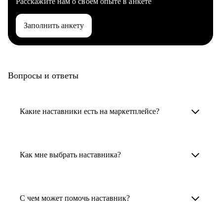
Расскажите нам о своем опыте в анкете
Заполнить анкету
Вопросы и ответы
Какие наставники есть на маркетплейсе?
Карьерные наставники — это HR-
специалисты, карьерные консультанты,
Как мне выбрать наставника?
психологи, резюмерайтеры и менторы.
Умный поиск поможет в три клика выбрать
Менторы работают в ИТ, дизайне, других
наставника для достижения вашей цели.
С чем может помочь наставник?
узкоспециализированных сферах. Они
помогут прокачать навыки, построить