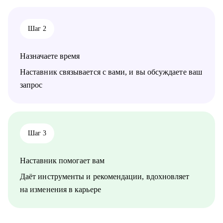
• Линейным специалистам АУП
• Специалистам нефтегазовой отрасли
• Специалистам в сфере транспорта, логистики и перевозок
Шаг 2
• Работникам сферы науки и образования
• Специалистам по управлению персоналом
Назначаете время
Наставник связывается с вами, и вы обсуждаете ваш
запрос
Шаг 3
Наставник помогает вам
Даёт инструменты и рекомендации, вдохновляет
на изменения в карьере