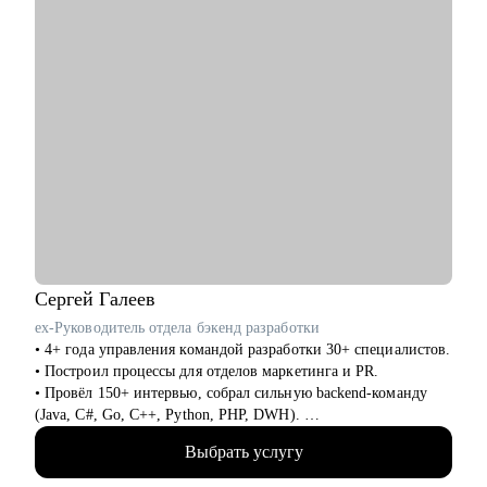
• Финансы: банки, аудит, финтех
• Промышленность: добыча, энергетика, транспорт
• Госсектор: министерства, госкомпании
• IT и телеком: продуктовые и IT-директора
• HR и управление персоналом: HRD, HR BP, рекрутинг, HR-
аналитика
Сергей
Галеев
ex-Руководитель отдела бэкенд разработки
• 4+ года управления командой разработки 30+ специалистов.
• Построил процессы для отделов маркетинга и PR.
• Провёл 150+ интервью, собрал сильную backend-команду
(Java, C#, Go, C++, Python, PHP, DWH).
• Регулярно обучаю и развиваю сотрудников: внедрил
Выбрать услугу
индивидуальные планы роста.
• Организатор и спикер внутренних/внешних митапов,