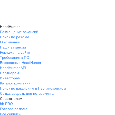
навыки, повышая шансы на успешное
текущем месте работы и о том, кому он будет
Репетиция собеседования на карьерном
трудоустройство.
полезен, с какими запросами работает.
маркетплейсе hh.ru проходит онлайн
Вы точно найдёте того, кто вам нужен!
в формате тренировки с карьерным экспертом,
HeadHunter
который моделирует интервью и дает
Размещение вакансий
Поиск по резюме
обратную связь по вашим ответам.
О компании
Наши вакансии
Реклама на сайте
Требования к ПО
Безопасный HeadHunter
HeadHunter API
Партнерам
Инвесторам
Каталог компаний
Поиск по вакансиям в Песчанокопском
Сетка: соцсеть для нетворкинга
Соискателям
hh PRO
Готовое резюме
Все сервисы