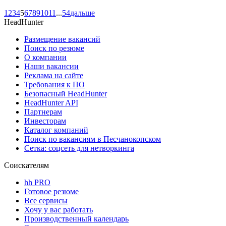
1
2
3
4
5
6
7
8
9
10
11
...
54
дальше
HeadHunter
Размещение вакансий
Поиск по резюме
О компании
Наши вакансии
Реклама на сайте
Требования к ПО
Безопасный HeadHunter
HeadHunter API
Партнерам
Инвесторам
Каталог компаний
Поиск по вакансиям в Песчанокопском
Сетка: соцсеть для нетворкинга
Соискателям
hh PRO
Готовое резюме
Все сервисы
Хочу у вас работать
Производственный календарь