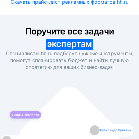
Скачать прайс-лист рекламных форматов hh.ru
Поручите все задачи
экспертам
Специалисты hh.ru подберут нужные инструменты,
помогут спланировать бюджет и найти лучшую
стратегию для ваших
бизнес-задач
+ ещё
4
эксперта
Екатерина Лазаренко
Александр Кулагин
Даниил Макаров
Борис Кашко
Юлия Изоитко