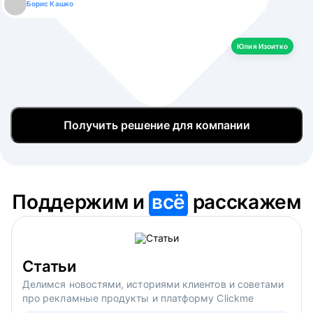
Борис Кашко
Юлия Изоитко
Александр Кулагин
Даниил Макаров
Екатерина Лазаренко
Юлия Изоитко
Получить решение для компании
Поддержим и
всё
расскажем
Статьи
Делимся новостями, историями клиентов и советами
про рекламные продукты и платформу Clickme