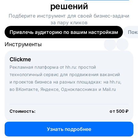
решений
Подберите инструмент для своей
бизнес-задачи
за пару кликов
Привлечь аудиторию по вашим настройкам
Пок
Инструменты
Инструменты
Инструменты
Виртуальный рекрутер
Clickme
Вакансия дня
Массовый подбор под ключ. Решите, сколько
Рекламная платформа от hh.ru: простой
Рекламный формат для вакансий на главной странице
кандидатов и когда вам нужно, и за дело возьмутся
технологичный сервис для продвижения вакансий
hh.ru. Увеличивает количество откликов
маркетологи, рекрутеры и проектные менеджеры
и проектов бизнеса на разных площадках: на hh.ru,
hh.ru с целым набором digital-инструментов
во ВКонтакте, Яндексе, Одноклассниках и Mail.ru
Стоимость:
от 200 000 ₽
Узнать подробнее
Стоимость:
от 500 ₽
Узнать подробнее
Узнать подробнее