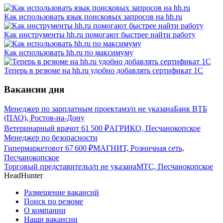
Как использовать язык поисковых запросов на hh.ru
Как инструменты hh.ru помогают быстрее найти работу
Как использовать hh.ru по максимуму
Теперь в резюме на hh.ru удобно добавлять сертификат 1С
Вакансии дня
Менеджер по зарплатным проектам
з/п не указана
Банк ВТБ
(ПАО), Ростов-на-Дону
Ветеринарный врач
от
61 500
₽
АГРИКО, Песчанокопское
Менеджер по безопасности
Гипермаркетов
от
67 600
₽
МАГНИТ, Розничная сеть,
Песчанокопское
Торговый представитель
з/п не указана
МТС, Песчанокопское
HeadHunter
Размещение вакансий
Поиск по резюме
О компании
Наши вакансии