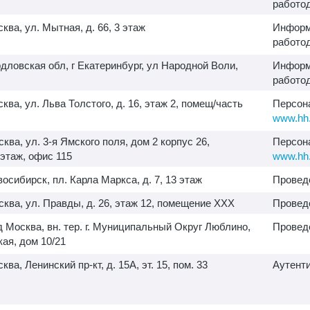
работо
сква, ул. Мытная, д. 66, 3 этаж
Информ
работо
дловская обл, г Екатеринбург, ул Народной Воли,
Информ
работо
сква, ул. Льва Толстого, д. 16, этаж 2, помещ/часть
Персон
www.hh.
сква, ул.
3-я
Ямского поля, дом 2 корпус 26,
Персон
 этаж, офис 115
www.hh.
овосибирск, пл. Карла Маркса, д. 7, 13 этаж
Провед
осква, ул. Правды, д. 26, этаж 12, помещение XXX
Провед
д Москва, вн. тер. г. Муниципальный Округ Люблино,
Провед
кая, дом 10/21
сква, Ленинский пр-кт, д. 15А, эт. 15, пом. 33
Аутент