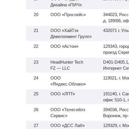
Дизайна «ПИЧ»
ООО «Проспейс»
344023, Росс
д. 189/66, оф
ООО «ХайТэк
432071 г. Ул
Девелопмент Групп»
ООО «Астон»
129343, горо
проезд Сереб
HeadHunter Tech
D401-D405.1
FZ — LLC
Интернет Си
ООО
119021, г. Мо
«Яндекс.Облако»
ООО «ЛПТ»
191140, г. Са
офис
510-1,
п
ООО «Телесейлз
394036, Росс
Сервис»
Воронеж, пр-
ООО «ДСС Лаб»
129329, г. Мо