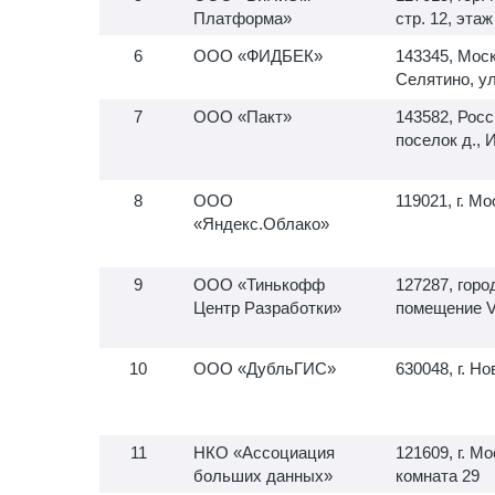
Платформа»
стр. 12, эта
ООО «ФИДБЕК»
143345, Моск
Селятино, ул
ООО «Пакт»
143582, Росс
поселок д., 
ООО
119021, г. Мо
«Яндекс.Облако»
ООО «Тинькофф
127287, горо
Центр Разработки»
помещение VI
ООО «ДубльГИС»
630048, г. Н
НКО «Ассоциация
121609, г. М
больших данных»
комната 29