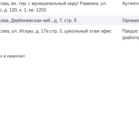
сква, вн. тер. г. муниципальный округ Раменки, ул.
Аутент
 д. 120, к. 1, кв. 1203
сква, Дербеневская наб., д. 7, стр. 9
Организ
осква, ул. Искры, д. 17а стр. 3, цокольный этаж офис
Предост
(работо
з в квартал