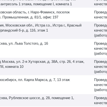
ж антресоль 1 этажа, помещение I, комната 1
качеств
овская область, г. Наро-Фоминск, поселок
Провед
. Промышленная, д. 81/1, офис 197
качеств
ия, Московская обл., Истра г.о., Истра г., Красный
Провед
Ирландский б-р, д. 116, этаж 1
качеств
(работо
сква, ул. Льва Толстого, д. 16
Провед
качеств
(работо
д Москва, ул.
2-я
Хуторская, д. 38А, стр. 26, 4 этаж,
Провед
II, комната 10
качеств
(работо
овосибирск, пл. Карла Маркса, д. 7, 13 этаж
Провед
качеств
(работо
осква, Рублевское шоссе, д. 28, помещение 1,
Провед
качеств