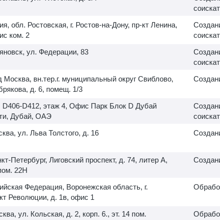
соискат
ия, обл. Ростовская, г. Ростов-на-Дону, пр-кт Ленина,
Создани
ис ком. 2
соискат
ьяновск, ул. Федерации, 83
Создани
соискат
д Москва, вн.тер.г. муниципальный округ Свиблово,
Создани
рякова, д. 6, помещ. 1/3
, D406-D412, этаж 4, Офис Парк Блок D Дубай
Создани
ти, Дубай, ОАЭ
соискат
сква, ул. Льва Толстого, д. 16
Создани
нкт-Петербург, Лиговский проспект, д. 74, литер А,
Создани
ом. 22Н
ийская Федерация, Воронежская область, г.
Обрабо
кт Революции, д. 1в, офис 1
сква, ул. Кольская, д. 2, корп. 6., эт. 14 пом.
Обрабо