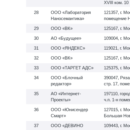
XVIII ком. 10
ООО «Лаборатория
121357, г. Мо
Наносемантика»
помещение 
ООО «ВК»
125167, г. М
АО «Будущее»
109004, г. М
ООО «ЯНДЕКС»
119021, г. Мо
ООО «ВК»
125167, г. Мо
ООО «ТАРГЕТ АДС»
125375, г. Мо
ООО «Блочный
390047, Ряза
редактор»
стр. 17, пом
АО «Интернет-
197110, город
Проекты»
ч.п.
1-н
помещ
ООО «Юнисендер
127015, г. М
Смарт»
Большая Ново
ООО «ДЕВИНО
109443, г. Мо