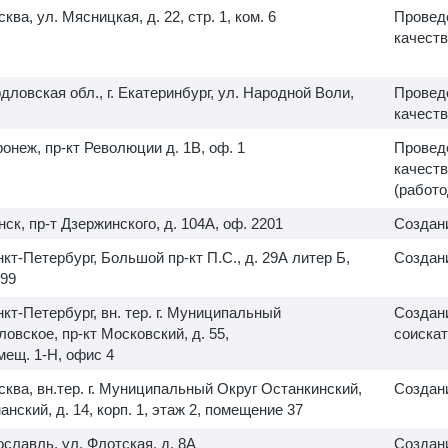
сква, ул. Мясницкая, д. 22, стр. 1, ком. 6
Провед
качеств
дловская обл., г. Екатеринбург, ул. Народной Воли,
Провед
качеств
оронеж, пр-кт Революции д. 1В, оф. 1
Провед
качеств
(работо
нск, пр-т Дзержинского, д. 104А, оф. 2201
Создан
анкт-Петербург, Большой пр-кт П.С., д. 29А литер Б,
Создани
99
анкт-Петербург, вн. тер. г. Муниципальный
Создани
овское, пр-кт Московский, д. 55,
соискат
омещ.
1-Н,
офис 4
осква, вн.тер. г. Муниципальный Округ Останкинский,
Создани
нский, д. 14, корп. 1, этаж 2, помещение 37
рославль, ул. Флотская, д. 8А
Создани