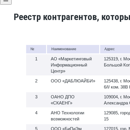
Реестр контрагентов, котор
№
Наименование
Адрес
АО «Маркетинговый
125319, г. Мо
Информационный
Большой Копт
Центр»
ООО «ДАБЛЮАЙБИ»
125438, г. Мо
6/I/ ком. 38
ОАНО ДПО
109004, г. Мо
«СКАЕНГ»
Александра С
АНО Технологии
129085, горо
возможностей
15
ООО «БиПиЭм
127015, гор.