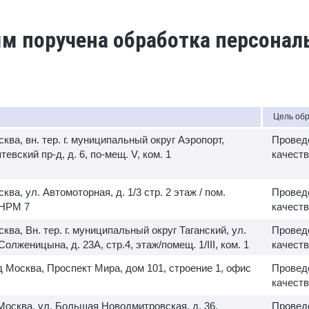
ым поручена обработка персона
Цель об
сква, вн. тер. г. муниципальный округ Аэропорт,
Провед
евский пр-д, д. 6, по-мещ. V, ком. 1
качеств
сква, ул. Автомоторная, д. 1/3 стр. 2 этаж / пом.
Провед
В НРМ 7
качеств
сква, Вн. тер. г. муниципальный округ Таганский, ул.
Провед
олженицына, д. 23А, стр.4, этаж/помещ. 1/III, ком. 1
качеств
д Москва, Проспект Мира, дом 101, строение 1, офис
Провед
качеств
 Москва, ул. Большая Новодмитровская, д. 36,
Провед