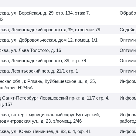
сква, ул. Верейская, д. 29, стр. 134, этаж 7,
Обрабо
H2
осква, Ленинградский проспект д.39, строение 79
Содейс
осква, ул. Добровольческая, дом 12, помещ. 1/1
Оптими
сква, ул. Льва Толстого, д. 16
Оптими
сква, Ленинградский проспект, 39, стр. 79
Оптими
сква, Леонтьевский пер, д. 21/1 стр. 1
Оптими
нская обл., г. Рязань, Куйбышевское ш., д. 25,
Информ
ещ./офис H2/45A
 Санкт-Петербург, Левашовский пр-кт, д. 11/7 стр. 4,
Информ
. 157
осква, вн.тер.г. муниципальный округ Бутырский,
Информ
дмитровская ул., д. 23, э/помещ. 2/46
работо
сква, ул. Юных Ленинцев, д. 83, к. 4, оф. 41
Информ