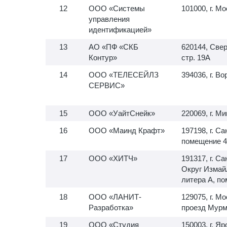
ООО «Системы
101000, г. Мо
управления
идентификацией»
АО «ПФ «СКБ
620144, Свер
Контур»
стр. 19А
ООО «ТЕЛЕСЕЙЛЗ
394036, г. В
СЕРВИС»
ООО «УайтСнейк»
220069, г. Ми
ООО «Маинд Крафт»
197198, г. С
помещение 4
ООО «ХИТЧ»
191317, г. С
Округ Измайл
литера А, п
ООО «ЛАНИТ-
129075, г. М
Разработка»
проезд Мурма
ООО «Студия
150003, г. Я