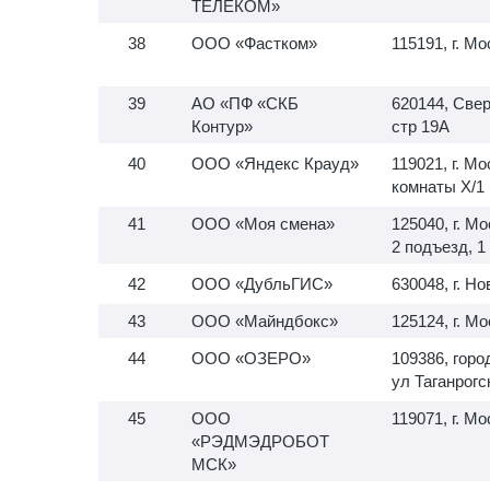
ТЕЛЕКОМ»
ООО «Фастком»
115191, г. Мо
АО «ПФ «СКБ
620144, Свер
Контур»
стр 19А
ООО «Яндекс Крауд»
119021, г. Мо
комнаты X/1
ООО «Моя смена»
125040, г. Мо
2 подъезд, 1
ООО «ДубльГИС»
630048, г. Н
ООО «Майндбокс»
125124, г. М
ООО «ОЗЕРО»
109386, горо
ул Таганрогс
ООО
119071, г. Мо
«РЭДМЭДРОБОТ
МСК»